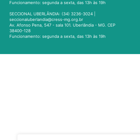
Funcionamento: segunda a sexta, das 13h às 19h
SECCIONAL UBERLÂNDIA: (34) 3236-3024 |
seccionaluberlandia@cress-mg.org.br
Av. Afonso Pena, 547 - sala 101. Uberlândia - MG. CEP
38400-128
Funcionamento: segunda a sexta, das 13h às 19h