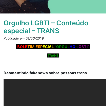
Orgulho LGBTI – Conteúdo
especial – TRANS
Publicado em 01/06/2019
BOLE
TIM ESP
ECIAL
"ORGU
LHO L
GBTI"
TRANS
Desmentindo fakenews sobre pessoas trans