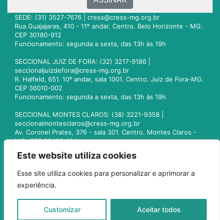
SEDE: (31) 3527-7676 |
cress@cress-mg.org.br
Rua Guajajaras, 410 - 11º andar. Centro. Belo Horizonte - MG.
CEP 30180-912
Funcionamento: segunda a sexta, das 13h às 19h
SECCIONAL JUIZ DE FORA: (32) 3217-9186 |
seccionaljuizdefora@cress-mg.org.br
R. Halfeld, 651. 10º andar, sala 1001. Centro. Juiz de Fora-MG.
CEP 36010-002
Funcionamento: segunda a sexta, das 13h às 19h
SECCIONAL MONTES CLAROS: (38) 3221-9358 |
seccionalmontesclaros@cress-mg.org.br
Av. Coronel Prates, 376 - sala 301. Centro. Montes Claros -
MG. CEP 39400-104
Funcionamento: segunda a sexta, das 13h às 19h
Este website utiliza cookies
SECCIONAL UBERLÂNDIA: (34) 3236-3024 |
Esse site utiliza cookies para personalizar e aprimorar a
seccionaluberlandia@cress-mg.org.br
experiência.
Av. Afonso Pena, 547 - sala 101. Uberlândia - MG. CEP
38400-128
Funcionamento: segunda a sexta, das 13h às 19h
Customizar
Aceitar todos