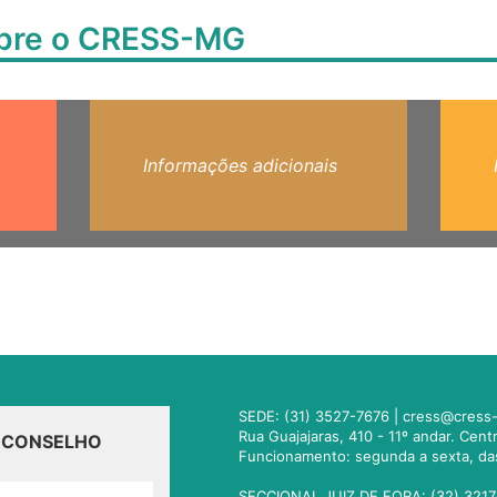
obre o CRESS-MG
Informações adicionais
SEDE: (31) 3527-7676 |
cress@cress-
Rua Guajajaras, 410 - 11º andar. Cen
O CONSELHO
Funcionamento: segunda a sexta, da
SECCIONAL JUIZ DE FORA: (32) 3217