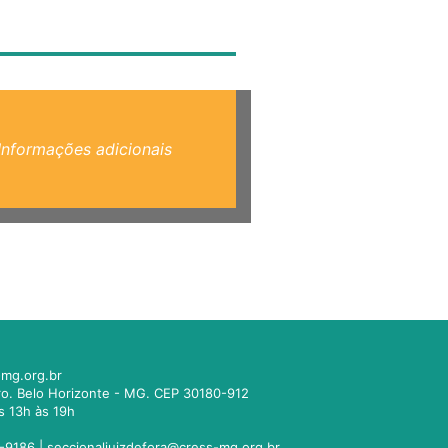
Informações adicionais
mg.org.br
tro. Belo Horizonte - MG. CEP 30180-912
s 13h às 19h
-9186 |
seccionaljuizdefora@cress-mg.org.br