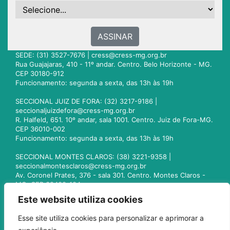
ASSINAR
SEDE: (31) 3527-7676 |
cress@cress-mg.org.br
Rua Guajajaras, 410 - 11º andar. Centro. Belo Horizonte - MG.
CEP 30180-912
Funcionamento: segunda a sexta, das 13h às 19h
SECCIONAL JUIZ DE FORA: (32) 3217-9186 |
seccionaljuizdefora@cress-mg.org.br
R. Halfeld, 651. 10º andar, sala 1001. Centro. Juiz de Fora-MG.
CEP 36010-002
Funcionamento: segunda a sexta, das 13h às 19h
SECCIONAL MONTES CLAROS: (38) 3221-9358 |
seccionalmontesclaros@cress-mg.org.br
Av. Coronel Prates, 376 - sala 301. Centro. Montes Claros -
MG. CEP 39400-104
Funcionamento: segunda a sexta, das 13h às 19h
Este website utiliza cookies
SECCIONAL UBERLÂNDIA: (34) 3236-3024 |
Esse site utiliza cookies para personalizar e aprimorar a
seccionaluberlandia@cress-mg.org.br