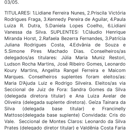
03/05.
TITULARES: 1.Lidiane Ferreira Nunes, 2.Priscila Victória
Rodrigues Fraga, 3.Kennedy Pereira de Aguilar, 4.Paula
Luiza R. Dutra, 5.Daniela Lopes Coelho, 6.Lidiani
Vanessa da Silva. SUPLENTES: 1.Cláudio Henrique
Miranda Horst, 2.Rafaela Bezerra Fernandes, 3.Patrícia
Juliana Rodrigues Costa, 4.Edvânia de Souza e
5.Simone Pires Machado Dias. Conselheiros/as
delegados/as titulares: Júlia Maria Muniz Restori,
Ludson Rocha Martins, José Ribeiro Gomes, Leonardo
Koury Martins, Angelita Rangel Ferreira e Maicom
Marques. Conselheiros suplentes foram eleitos/as:
Maria D’Ajuda Luiz e Rodrigo Silveira. Eleitos/as via
Seccional de Juiz de Fora: Sandra Gomes da Silva
(delegada diretora titular) e Ana Luiza Avelar de
Oliveira (delegada suplente diretora). Geíza Tainara da
Silva (delegada base titular) e Francinelly
Mattoso(delegada base suplente) Convidada: Cris do
Vale. Seccional de Montes Claros: Leonardo da Silva
Prates (delegado diretor titular) e Valdênia Costa Faria