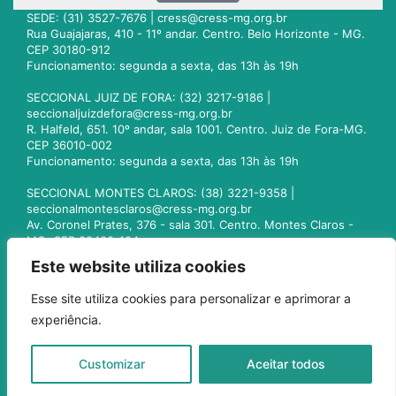
SEDE: (31) 3527-7676 |
cress@cress-mg.org.br
Rua Guajajaras, 410 - 11º andar. Centro. Belo Horizonte - MG.
CEP 30180-912
Funcionamento: segunda a sexta, das 13h às 19h
SECCIONAL JUIZ DE FORA: (32) 3217-9186 |
seccionaljuizdefora@cress-mg.org.br
R. Halfeld, 651. 10º andar, sala 1001. Centro. Juiz de Fora-MG.
CEP 36010-002
Funcionamento: segunda a sexta, das 13h às 19h
SECCIONAL MONTES CLAROS: (38) 3221-9358 |
seccionalmontesclaros@cress-mg.org.br
Av. Coronel Prates, 376 - sala 301. Centro. Montes Claros -
MG. CEP 39400-104
Funcionamento: segunda a sexta, das 13h às 19h
Este website utiliza cookies
SECCIONAL UBERLÂNDIA: (34) 3236-3024 |
Esse site utiliza cookies para personalizar e aprimorar a
seccionaluberlandia@cress-mg.org.br
experiência.
Av. Afonso Pena, 547 - sala 101. Uberlândia - MG. CEP
38400-128
Funcionamento: segunda a sexta, das 13h às 19h
Customizar
Aceitar todos