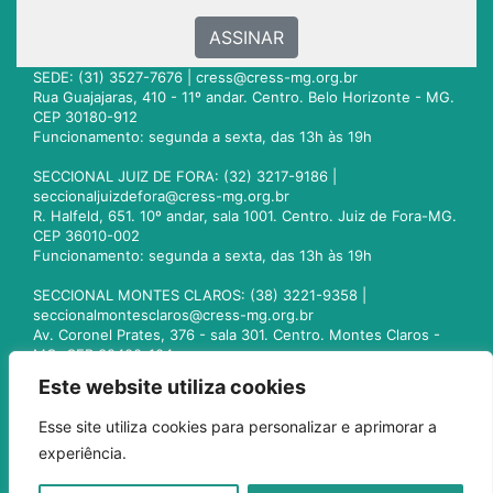
ASSINAR
SEDE: (31) 3527-7676 |
cress@cress-mg.org.br
Rua Guajajaras, 410 - 11º andar. Centro. Belo Horizonte - MG.
CEP 30180-912
Funcionamento: segunda a sexta, das 13h às 19h
SECCIONAL JUIZ DE FORA: (32) 3217-9186 |
seccionaljuizdefora@cress-mg.org.br
R. Halfeld, 651. 10º andar, sala 1001. Centro. Juiz de Fora-MG.
CEP 36010-002
Funcionamento: segunda a sexta, das 13h às 19h
SECCIONAL MONTES CLAROS: (38) 3221-9358 |
seccionalmontesclaros@cress-mg.org.br
Av. Coronel Prates, 376 - sala 301. Centro. Montes Claros -
MG. CEP 39400-104
Funcionamento: segunda a sexta, das 13h às 19h
Este website utiliza cookies
SECCIONAL UBERLÂNDIA: (34) 3236-3024 |
Esse site utiliza cookies para personalizar e aprimorar a
seccionaluberlandia@cress-mg.org.br
experiência.
Av. Afonso Pena, 547 - sala 101. Uberlândia - MG. CEP
38400-128