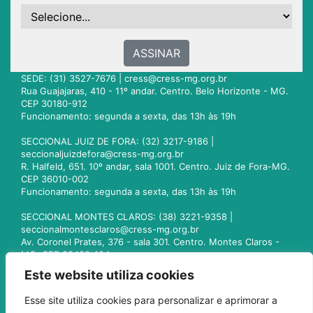
ASSINAR
SEDE: (31) 3527-7676 |
cress@cress-mg.org.br
Rua Guajajaras, 410 - 11º andar. Centro. Belo Horizonte - MG.
CEP 30180-912
Funcionamento: segunda a sexta, das 13h às 19h
SECCIONAL JUIZ DE FORA: (32) 3217-9186 |
seccionaljuizdefora@cress-mg.org.br
R. Halfeld, 651. 10º andar, sala 1001. Centro. Juiz de Fora-MG.
CEP 36010-002
Funcionamento: segunda a sexta, das 13h às 19h
SECCIONAL MONTES CLAROS: (38) 3221-9358 |
seccionalmontesclaros@cress-mg.org.br
Av. Coronel Prates, 376 - sala 301. Centro. Montes Claros -
MG. CEP 39400-104
Funcionamento: segunda a sexta, das 13h às 19h
Este website utiliza cookies
SECCIONAL UBERLÂNDIA: (34) 3236-3024 |
Esse site utiliza cookies para personalizar e aprimorar a
seccionaluberlandia@cress-mg.org.br