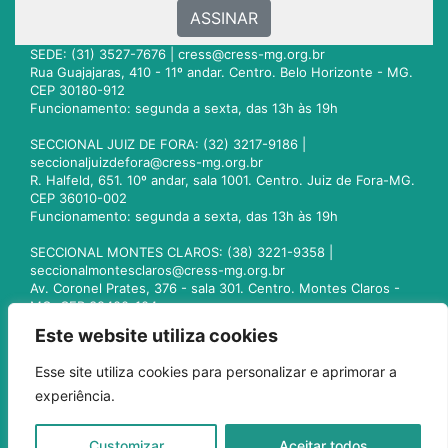
ASSINAR
SEDE: (31) 3527-7676 |
cress@cress-mg.org.br
Rua Guajajaras, 410 - 11º andar. Centro. Belo Horizonte - MG.
CEP 30180-912
Funcionamento: segunda a sexta, das 13h às 19h
SECCIONAL JUIZ DE FORA: (32) 3217-9186 |
seccionaljuizdefora@cress-mg.org.br
R. Halfeld, 651. 10º andar, sala 1001. Centro. Juiz de Fora-MG.
CEP 36010-002
Funcionamento: segunda a sexta, das 13h às 19h
SECCIONAL MONTES CLAROS: (38) 3221-9358 |
seccionalmontesclaros@cress-mg.org.br
Av. Coronel Prates, 376 - sala 301. Centro. Montes Claros -
MG. CEP 39400-104
Funcionamento: segunda a sexta, das 13h às 19h
Este website utiliza cookies
SECCIONAL UBERLÂNDIA: (34) 3236-3024 |
Esse site utiliza cookies para personalizar e aprimorar a
seccionaluberlandia@cress-mg.org.br
experiência.
Av. Afonso Pena, 547 - sala 101. Uberlândia - MG. CEP
38400-128
Funcionamento: segunda a sexta, das 13h às 19h
Customizar
Aceitar todos