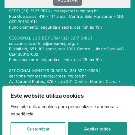
ASSINAR
SEDE: (31) 3527-7676 |
cress@cress-mg.org.br
Rua Guajajaras, 410 - 11º andar. Centro. Belo Horizonte - MG.
CEP 30180-912
Funcionamento: segunda a sexta, das 13h às 19h
SECCIONAL JUIZ DE FORA: (32) 3217-9186 |
seccionaljuizdefora@cress-mg.org.br
R. Halfeld, 651. 10º andar, sala 1001. Centro. Juiz de Fora-MG.
CEP 36010-002
Funcionamento: segunda a sexta, das 13h às 19h
SECCIONAL MONTES CLAROS: (38) 3221-9358 |
seccionalmontesclaros@cress-mg.org.br
Av. Coronel Prates, 376 - sala 301. Centro. Montes Claros -
MG. CEP 39400-104
Funcionamento: segunda a sexta, das 13h às 19h
Este website utiliza cookies
SECCIONAL UBERLÂNDIA: (34) 3236-3024 |
Esse site utiliza cookies para personalizar e aprimorar a
seccionaluberlandia@cress-mg.org.br
experiência.
Av. Afonso Pena, 547 - sala 101. Uberlândia - MG. CEP
38400-128
Funcionamento: segunda a sexta, das 13h às 19h
Customizar
Aceitar todos