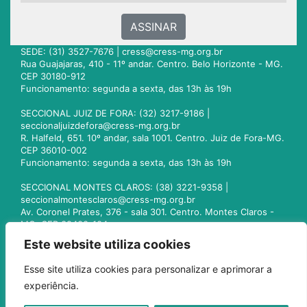
ASSINAR
SEDE: (31) 3527-7676 |
cress@cress-mg.org.br
Rua Guajajaras, 410 - 11º andar. Centro. Belo Horizonte - MG.
CEP 30180-912
Funcionamento: segunda a sexta, das 13h às 19h
SECCIONAL JUIZ DE FORA: (32) 3217-9186 |
seccionaljuizdefora@cress-mg.org.br
R. Halfeld, 651. 10º andar, sala 1001. Centro. Juiz de Fora-MG.
CEP 36010-002
Funcionamento: segunda a sexta, das 13h às 19h
SECCIONAL MONTES CLAROS: (38) 3221-9358 |
seccionalmontesclaros@cress-mg.org.br
Av. Coronel Prates, 376 - sala 301. Centro. Montes Claros -
MG. CEP 39400-104
Funcionamento: segunda a sexta, das 13h às 19h
Este website utiliza cookies
SECCIONAL UBERLÂNDIA: (34) 3236-3024 |
Esse site utiliza cookies para personalizar e aprimorar a
seccionaluberlandia@cress-mg.org.br
experiência.
Av. Afonso Pena, 547 - sala 101. Uberlândia - MG. CEP
38400-128