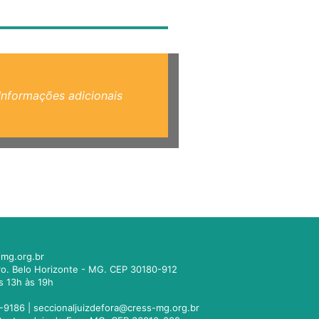
Informações adicionais
mg.org.br
tro. Belo Horizonte - MG. CEP 30180-912
s 13h às 19h
-9186 |
seccionaljuizdefora@cress-mg.org.br