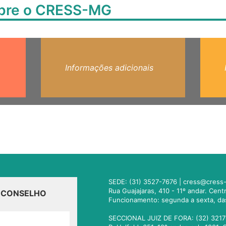
obre o CRESS-MG
Informações adicionais
SEDE: (31) 3527-7676 |
cress@cress-
Rua Guajajaras, 410 - 11º andar. Cen
O CONSELHO
Funcionamento: segunda a sexta, da
SECCIONAL JUIZ DE FORA: (32) 3217