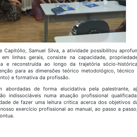
e Capitólio, Samuel Silva, a atividade possibilitou aprof
e em linhas gerais, consiste na capacidade, propried
ída e reconstruída ao longo da trajetória sócio-históri
enção para as dimensões teórico metodológico, técnico op
nto) e formativa da profissão.
m abordadas de forma elucidativa pela palestrante, a
o indissociáveis numa atuação profissional qualificad
ade de fazer uma leitura crítica acerca dos objetivos das
nosso exercício profissional ao manual, ao passo a passo,
pontua.