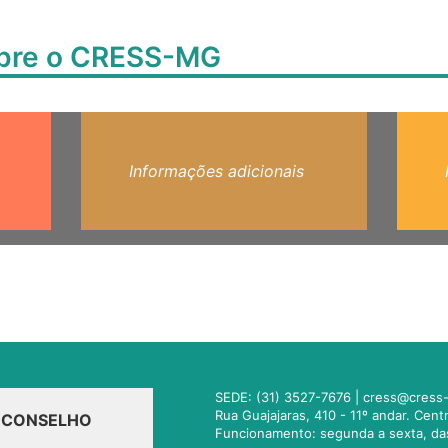
obre o CRESS-MG
Informações adicionais
SEDE: (31) 3527-7676 |
cress@cress-
Rua Guajajaras, 410 - 11º andar. Cen
O CONSELHO
Funcionamento: segunda a sexta, da