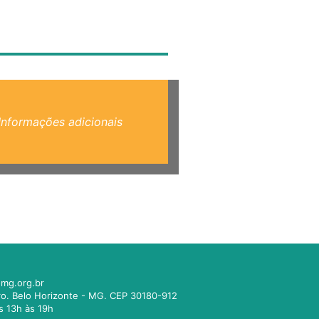
Informações adicionais
mg.org.br
tro. Belo Horizonte - MG. CEP 30180-912
s 13h às 19h