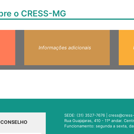
obre o CRESS-MG
Informações adicionais
SEDE: (31) 3527-7676 |
cress@cress-
Rua Guajajaras, 410 - 11º andar. Cen
O CONSELHO
Funcionamento: segunda a sexta, da