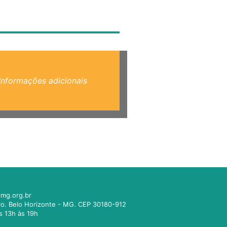
Informações adicionais
mg.org.br
tro. Belo Horizonte - MG. CEP 30180-912
s 13h às 19h