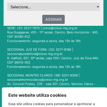
ASSINAR
SEDE: (31) 3527-7676 |
cress@cress-mg.org.br
Rua Guajajaras, 410 - 11º andar. Centro. Belo Horizonte - MG.
CEP 30180-912
Funcionamento: segunda a sexta, das 13h às 19h
SECCIONAL JUIZ DE FORA: (32) 3217-9186 |
seccionaljuizdefora@cress-mg.org.br
R. Halfeld, 651. 10º andar, sala 1001. Centro. Juiz de Fora-MG.
CEP 36010-002
Funcionamento: segunda a sexta, das 13h às 19h
SECCIONAL MONTES CLAROS: (38) 3221-9358 |
seccionalmontesclaros@cress-mg.org.br
Av. Coronel Prates, 376 - sala 301. Centro. Montes Claros -
MG. CEP 39400-104
Funcionamento: segunda a sexta, das 13h às 19h
Este website utiliza cookies
SECCIONAL UBERLÂNDIA: (34) 3236-3024 |
Esse site utiliza cookies para personalizar e aprimorar a
seccionaluberlandia@cress-mg.org.br