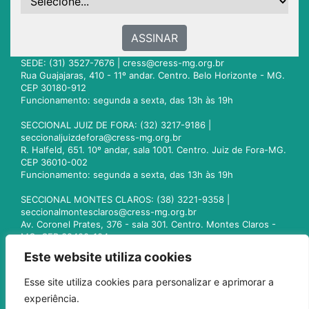
ASSINAR
SEDE: (31) 3527-7676 |
cress@cress-mg.org.br
Rua Guajajaras, 410 - 11º andar. Centro. Belo Horizonte - MG.
CEP 30180-912
Funcionamento: segunda a sexta, das 13h às 19h
SECCIONAL JUIZ DE FORA: (32) 3217-9186 |
seccionaljuizdefora@cress-mg.org.br
R. Halfeld, 651. 10º andar, sala 1001. Centro. Juiz de Fora-MG.
CEP 36010-002
Funcionamento: segunda a sexta, das 13h às 19h
SECCIONAL MONTES CLAROS: (38) 3221-9358 |
seccionalmontesclaros@cress-mg.org.br
Av. Coronel Prates, 376 - sala 301. Centro. Montes Claros -
MG. CEP 39400-104
Funcionamento: segunda a sexta, das 13h às 19h
Este website utiliza cookies
SECCIONAL UBERLÂNDIA: (34) 3236-3024 |
Esse site utiliza cookies para personalizar e aprimorar a
seccionaluberlandia@cress-mg.org.br
experiência.
Av. Afonso Pena, 547 - sala 101. Uberlândia - MG. CEP