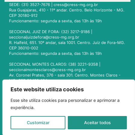
SEDE: (31) 3527-7676 |
cress@cress-mg.org.br
Rua Guajajaras, 410 - 11º andar. Centro. Belo Horizonte - MG.
CEP 30180-912
Funcionamento: segunda a sexta, das 13h às 19h
SECCIONAL JUIZ DE FORA: (32) 3217-9186 |
seccionaljuizdefora@cress-mg.org.br
R. Halfeld, 651. 10º andar, sala 1001. Centro. Juiz de Fora-MG.
CEP 36010-002
Funcionamento: segunda a sexta, das 13h às 19h
SECCIONAL MONTES CLAROS: (38) 3221-9358 |
seccionalmontesclaros@cress-mg.org.br
Av. Coronel Prates, 376 - sala 301. Centro. Montes Claros -
MG. CEP 39400-104
Funcionamento: segunda a sexta, das 13h às 19h
Este website utiliza cookies
SECCIONAL UBERLÂNDIA: (34) 3236-3024 |
Esse site utiliza cookies para personalizar e aprimorar a
seccionaluberlandia@cress-mg.org.br
experiência.
Av. Afonso Pena, 547 - sala 101. Uberlândia - MG. CEP
38400-128
Funcionamento: segunda a sexta, das 13h às 19h
Customizar
Aceitar todos