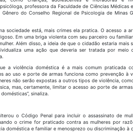
 a psicóloga, professora da Faculdade de Ciências Médicas 
 Gênero do Conselho Regional de Psicologia de Minas G
 sociedade está, mais crimes ela pratica. O acesso a a
igoso. Em uma briga violenta com seu parceiro ou familiar
mulher. Além disso, a ideia de que o cidadão estaria mai
ividualiza uma ação que deveria ser tratada por meio 
a.
que a violência doméstica é a mais comum praticada c
ões ao uso e porte de armas funciona como prevenção à vi
heres não serão expostas a outros tipos de violência, com
ísica, mas, certamente, limitar o acesso ao porte de armas
domésticas”, sinaliza.
lterou o Código Penal para incluir o assassinato de mul
quando o crime for praticado contra as mulheres por raz
ncia doméstica e familiar e menosprezo ou discriminação à 