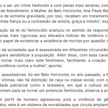
u a ser um crime hediondo e com penas mais severas, co
 de Atendimento à Mulher de Belo Horizonte, Ana Paula Ba
s de extrema gravidade, por isso, recebem um tratamento
ida fiança ou a concessão de anistia, graça e indulto”, exp
ação da lei do feminicídio avançou no sentido de respon
cias mais rigorosas aos elevados índices de violência c
o papel de evidenciar a existência de mortes por questão 
da sociedade que é assassinada em diferentes circunstâ
 para sensibilizar a população. Além disso, com essa cara
ornar mais claro este fenômeno, facilitando a criação 
olência contra a mulher”, aponta.
assustadores. Só em Belo Horizonte, no ano passado, a Pol
s vítimas, não há distinção de raça ou classe social, com
de patriarcal como a brasileira, em que a cultura do
homem para se tornar um potencial feminicida, observa a pr
 um perfil de homens agressores, pois a violência de 
lor, este é um sistema de moralidades que circula amplam