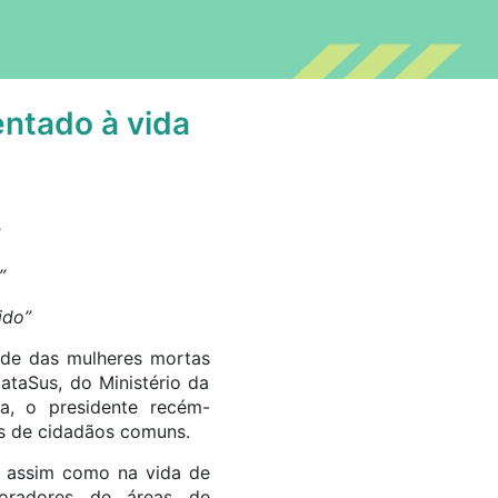
entado à vida
”
ido”
ade das mulheres mortas
ataSus, do Ministério da
a, o presidente recém-
as de cidadãos comuns.
, assim como na vida de
moradores de áreas de