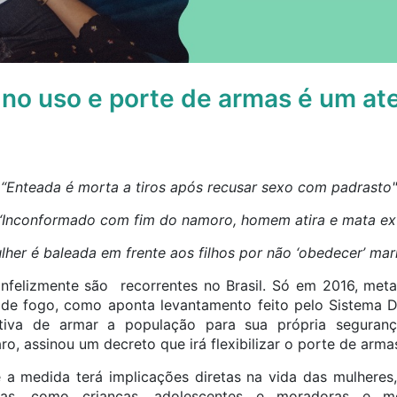
o no uso e porte de armas é um at
“Enteada é morta a tiros após recusar sexo com padrasto"
“Inconformado com fim do namoro, homem atira e mata ex
lher é baleada em frente aos filhos por não ‘obedecer’ mar
nfelizmente são recorrentes no Brasil. Só em 2016, met
de fogo, como aponta levantamento feito pelo Sistema D
ativa de armar a população para sua própria seguranç
o, assinou um decreto que irá flexibilizar o porte de arm
 a medida terá implicações diretas na vida das mulheres
ticas, como crianças, adolescentes e moradoras e 