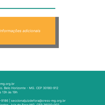
Informações adicionais
mg.org.br
tro. Belo Horizonte - MG. CEP 30180-912
s 13h às 19h
-9186 |
seccionaljuizdefora@cress-mg.org.br
1. Centro. Juiz de Fora-MG. CEP 36010-002