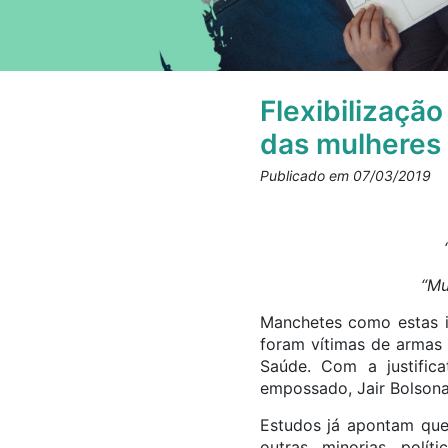
Flexibilizaçã
das mulheres
Publicado em 07/03/2019
“Mu
Manchetes como estas i
foram vítimas de armas 
Saúde. Com a justific
empossado, Jair Bolsonar
Estudos já apontam que
outras minorias polí