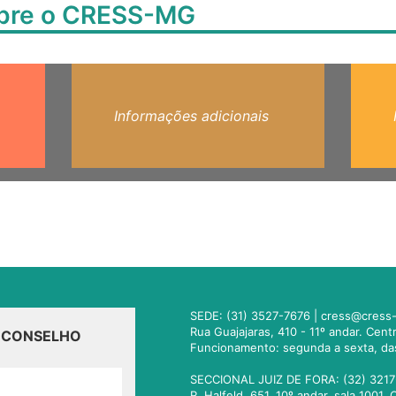
obre o CRESS-MG
Informações adicionais
SEDE: (31) 3527-7676 |
cress@cress-
Rua Guajajaras, 410 - 11º andar. Cen
O CONSELHO
Funcionamento: segunda a sexta, da
SECCIONAL JUIZ DE FORA: (32) 3217
R. Halfeld, 651. 10º andar, sala 100