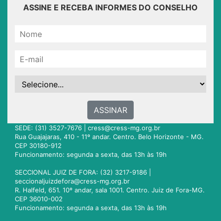
ASSINE E RECEBA INFORMES DO CONSELHO
ASSINAR
SEDE: (31) 3527-7676 |
cress@cress-mg.org.br
Rua Guajajaras, 410 - 11º andar. Centro. Belo Horizonte - MG.
CEP 30180-912
Funcionamento: segunda a sexta, das 13h às 19h
SECCIONAL JUIZ DE FORA: (32) 3217-9186 |
seccionaljuizdefora@cress-mg.org.br
R. Halfeld, 651. 10º andar, sala 1001. Centro. Juiz de Fora-MG.
CEP 36010-002
Funcionamento: segunda a sexta, das 13h às 19h