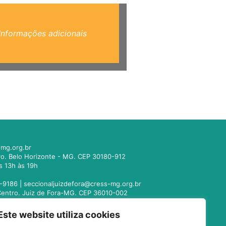
Informações adicionais
mg.org.br
tro. Belo Horizonte - MG. CEP 30180-912
s 13h às 19h
-9186 |
seccionaljuizdefora@cress-mg.org.br
1. Centro. Juiz de Fora-MG. CEP 36010-002
s 13h às 19h
Este website utiliza cookies
221-9358 |
seccionalmontesclaros@cress-