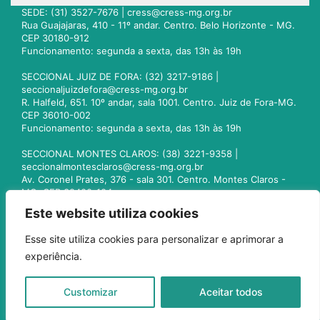
SEDE: (31) 3527-7676 |
cress@cress-mg.org.br
Rua Guajajaras, 410 - 11º andar. Centro. Belo Horizonte - MG.
CEP 30180-912
Funcionamento: segunda a sexta, das 13h às 19h
SECCIONAL JUIZ DE FORA: (32) 3217-9186 |
seccionaljuizdefora@cress-mg.org.br
R. Halfeld, 651. 10º andar, sala 1001. Centro. Juiz de Fora-MG.
CEP 36010-002
Funcionamento: segunda a sexta, das 13h às 19h
SECCIONAL MONTES CLAROS: (38) 3221-9358 |
seccionalmontesclaros@cress-mg.org.br
Av. Coronel Prates, 376 - sala 301. Centro. Montes Claros -
MG. CEP 39400-104
Funcionamento: segunda a sexta, das 13h às 19h
Este website utiliza cookies
SECCIONAL UBERLÂNDIA: (34) 3236-3024 |
Esse site utiliza cookies para personalizar e aprimorar a
seccionaluberlandia@cress-mg.org.br
experiência.
Av. Afonso Pena, 547 - sala 101. Uberlândia - MG. CEP
38400-128
Funcionamento: segunda a sexta, das 13h às 19h
Customizar
Aceitar todos