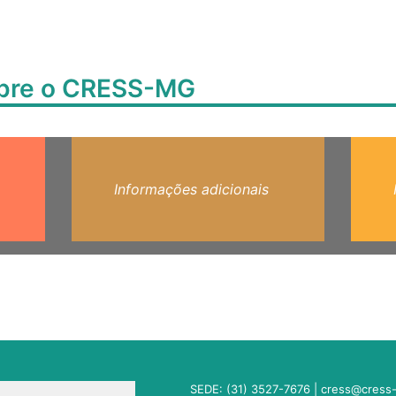
obre o CRESS-MG
Informações adicionais
SEDE: (31) 3527-7676 |
cress@cress-