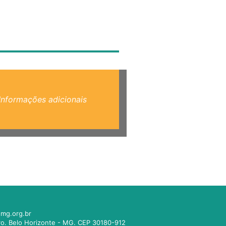
Informações adicionais
mg.org.br
tro. Belo Horizonte - MG. CEP 30180-912