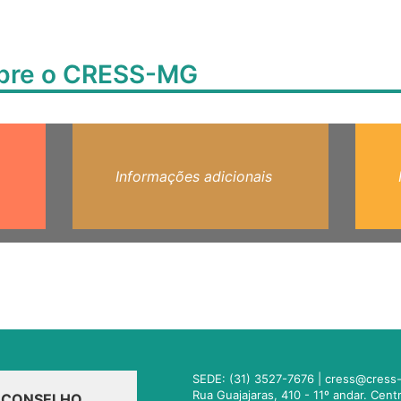
obre o CRESS-MG
Informações adicionais
SEDE: (31) 3527-7676 |
cress@cress-
Rua Guajajaras, 410 - 11º andar. Cen
O CONSELHO