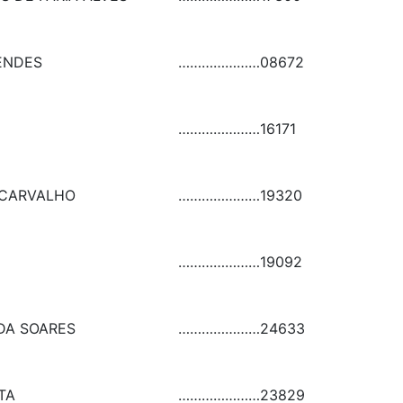
ENDES
…………………
08672
…………………
16171
 CARVALHO
…………………
19320
…………………
19092
DA SOARES
…………………
24633
TA
…………………
23829