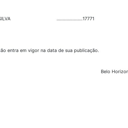
ILVA
…………………
17771
lução entra em vigor na data de sua publicação.
Belo Horizon