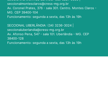
seccionalmontesclaros@cress-mg.org.br
Av. Coronel Prates, 376 - sala 301. Centro. Montes Claros -
MG. CEP 39400-104
Funcionamento: segunda a sexta, das 13h às 19h
SECCIONAL UBERLÂNDIA: (34) 3236-3024 |
seccionaluberlandia@cress-mg.org.br
Av. Afonso Pena, 547 - sala 101. Uberlândia - MG. CEP
38400-128
Funcionamento: segunda a sexta, das 13h às 19h