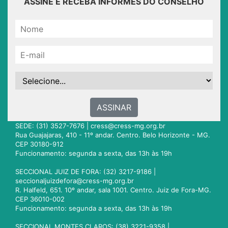
ASSINE E RECEBA INFORMES DO CONSELHO
ASSINAR
SEDE: (31) 3527-7676 |
cress@cress-mg.org.br
Rua Guajajaras, 410 - 11º andar. Centro. Belo Horizonte - MG.
CEP 30180-912
Funcionamento: segunda a sexta, das 13h às 19h
SECCIONAL JUIZ DE FORA: (32) 3217-9186 |
seccionaljuizdefora@cress-mg.org.br
R. Halfeld, 651. 10º andar, sala 1001. Centro. Juiz de Fora-MG.
CEP 36010-002
Funcionamento: segunda a sexta, das 13h às 19h
SECCIONAL MONTES CLAROS: (38) 3221-9358 |