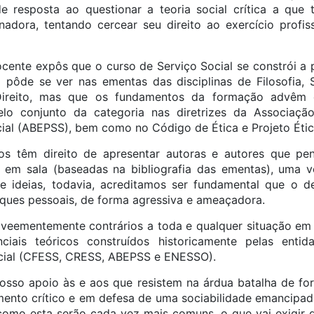
 de resposta ao questionar a teoria social crítica a que
nadora, tentando cercear seu direito ao exercício profi
ocente expôs que o curso de Serviço Social se constrói a p
ôde se ver nas ementas das disciplinas de Filosofia, S
ireito, mas que os fundamentos da formação advêm da 
lo conjunto da categoria nas diretrizes da Associação
ial (ABEPSS), bem como no Código de Ética e Projeto Ético
os têm direito de apresentar autoras e autores que p
s em sala (baseadas na bibliografia das ementas), uma v
de ideias, todavia, acreditamos ser fundamental que o 
ques pessoais, de forma agressiva e ameaçadora.
eementemente contrários a toda e qualquer situação em 
nciais teóricos construídos historicamente pelas entid
ocial (CFESS, CRESS, ABEPSS e ENESSO).
osso apoio às e aos que resistem na árdua batalha de for
ento crítico e em defesa de uma sociabilidade emancipad
como esta serão cada vez mais comuns, o que vai exigir 