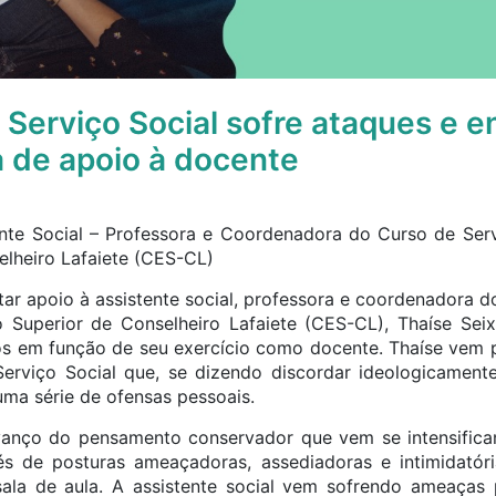
 Serviço Social sofre ataques e e
 de apoio à docente
nte Social – Professora e Coordenadora do Curso de Ser
elheiro Lafaiete (CES-CL)
ar apoio à assistente social, professora e coordenadora d
 Superior de Conselheiro Lafaiete (CES-CL), Thaíse Seix
os em função de seu exercício como docente. Thaíse vem
erviço Social que, se dizendo discordar ideologicamente
 uma série de ofensas pessoais.
avanço do pensamento conservador que vem se intensifica
és de posturas ameaçadoras, assediadoras e intimidatór
sala de aula. A assistente social vem sofrendo ameaças 