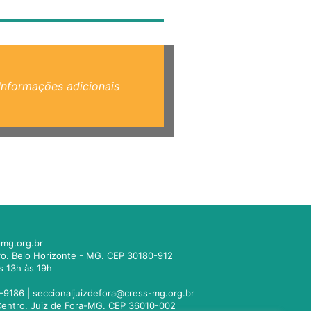
Informações adicionais
mg.org.br
tro. Belo Horizonte - MG. CEP 30180-912
s 13h às 19h
-9186 |
seccionaljuizdefora@cress-mg.org.br
1. Centro. Juiz de Fora-MG. CEP 36010-002