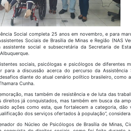
stência Social completa 25 anos em novembro, e para mar
Assistentes Sociais de Brasília de Minas e Região (NAS V
 assistente social e subsecretária da Secretaria de Es
 Albuquerque.
istentes sociais, psicólogas e psicólogos de diferentes m
 para a discussão acerca do percurso da Assistência S
desafios diante do atual cenário político brasileiro, como a
 Thamara Cunha.
oração, mas também de resistência e de luta das trabalh
s direitos já conquistados, mas também em busca da ampl
ido ações como esta, que fortalecem a categoria, dão vi
qualificação dos serviços ofertados à população”, considera
nador do Núcleo de Psicólogos de Brasília de Minas, Ci
da conquista de direitos sociais, como foi feito durante a