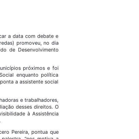
car a data com debate e
eredas) promoveu, no dia
tado de Desenvolvimento
unicípios próximos e foi
ocial enquanto política
ponta a assistente social
adoras e trabalhadores,
iação desses direitos. O
sibilidade à Assistência
.
cero Pereira, pontua que
 palestra, “nos motiva a