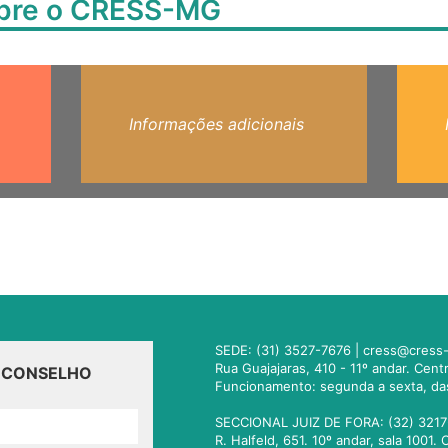
obre o CRESS-MG
Informações adicionais
SEDE: (31) 3527-7676 |
cress@cress-
Rua Guajajaras, 410 - 11º andar. Cen
O CONSELHO
Funcionamento: segunda a sexta, da
SECCIONAL JUIZ DE FORA: (32) 3217
R. Halfeld, 651. 10º andar, sala 100