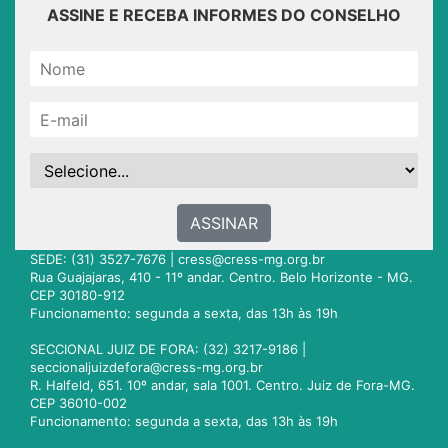
ASSINE E RECEBA INFORMES DO CONSELHO
ASSINAR
SEDE: (31) 3527-7676 |
cress@cress-mg.org.br
Rua Guajajaras, 410 - 11º andar. Centro. Belo Horizonte - MG.
CEP 30180-912
Funcionamento: segunda a sexta, das 13h às 19h
SECCIONAL JUIZ DE FORA: (32) 3217-9186 |
seccionaljuizdefora@cress-mg.org.br
R. Halfeld, 651. 10º andar, sala 1001. Centro. Juiz de Fora-MG.
CEP 36010-002
Funcionamento: segunda a sexta, das 13h às 19h