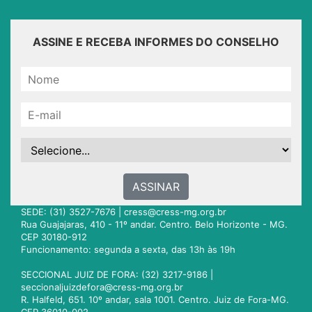
ASSINE E RECEBA INFORMES DO CONSELHO
ASSINAR
SEDE: (31) 3527-7676 |
cress@cress-mg.org.br
Rua Guajajaras, 410 - 11º andar. Centro. Belo Horizonte - MG.
CEP 30180-912
Funcionamento: segunda a sexta, das 13h às 19h
SECCIONAL JUIZ DE FORA: (32) 3217-9186 |
seccionaljuizdefora@cress-mg.org.br
R. Halfeld, 651. 10º andar, sala 1001. Centro. Juiz de Fora-MG.