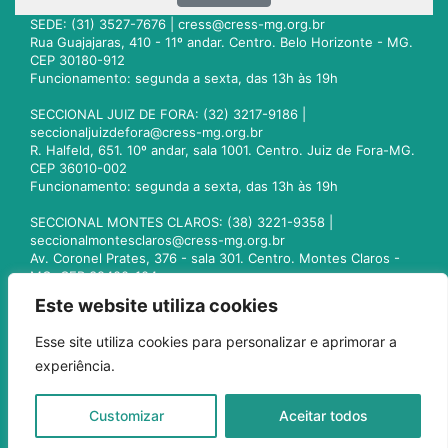
SEDE: (31) 3527-7676 |
cress@cress-mg.org.br
Rua Guajajaras, 410 - 11º andar. Centro. Belo Horizonte - MG.
CEP 30180-912
Funcionamento: segunda a sexta, das 13h às 19h
SECCIONAL JUIZ DE FORA: (32) 3217-9186 |
seccionaljuizdefora@cress-mg.org.br
R. Halfeld, 651. 10º andar, sala 1001. Centro. Juiz de Fora-MG.
CEP 36010-002
Funcionamento: segunda a sexta, das 13h às 19h
SECCIONAL MONTES CLAROS: (38) 3221-9358 |
seccionalmontesclaros@cress-mg.org.br
Av. Coronel Prates, 376 - sala 301. Centro. Montes Claros -
MG. CEP 39400-104
Funcionamento: segunda a sexta, das 13h às 19h
Este website utiliza cookies
SECCIONAL UBERLÂNDIA: (34) 3236-3024 |
Esse site utiliza cookies para personalizar e aprimorar a
seccionaluberlandia@cress-mg.org.br
experiência.
Av. Afonso Pena, 547 - sala 101. Uberlândia - MG. CEP
38400-128
Funcionamento: segunda a sexta, das 13h às 19h
Customizar
Aceitar todos