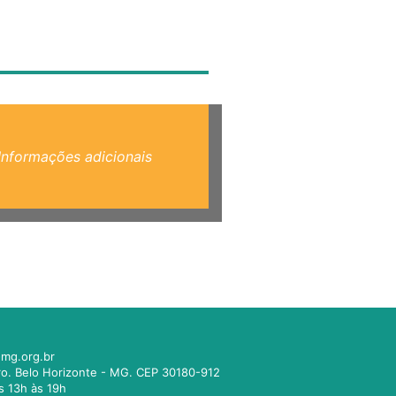
Informações adicionais
mg.org.br
tro. Belo Horizonte - MG. CEP 30180-912
s 13h às 19h