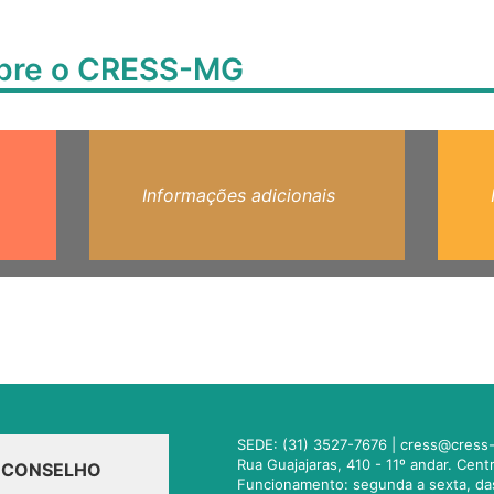
obre o CRESS-MG
Informações adicionais
SEDE: (31) 3527-7676 |
cress@cress-
Rua Guajajaras, 410 - 11º andar. Cen
O CONSELHO
Funcionamento: segunda a sexta, da