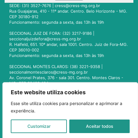
SEDE: (31) 3527-7676 |
cress@cress-mg.org.br
Rua Guajajaras, 410 - 11º andar. Centro. Belo Horizonte - MG.
CEP 30180-912
Funcionamento: segunda a sexta, das 13h às 19h
SECCIONAL JUIZ DE FORA: (32) 3217-9186 |
seccionaljuizdefora@cress-mg.org.br
R. Halfeld, 651. 10º andar, sala 1001. Centro. Juiz de Fora-MG.
CEP 36010-002
Funcionamento: segunda a sexta, das 13h às 19h
SECCIONAL MONTES CLAROS: (38) 3221-9358 |
seccionalmontesclaros@cress-mg.org.br
Av. Coronel Prates, 376 - sala 301. Centro. Montes Claros -
MG. CEP 39400-104
Funcionamento: segunda a sexta, das 13h às 19h
Este website utiliza cookies
SECCIONAL UBERLÂNDIA: (34) 3236-3024 |
Esse site utiliza cookies para personalizar e aprimorar a
seccionaluberlandia@cress-mg.org.br
experiência.
Av. Afonso Pena, 547 - sala 101. Uberlândia - MG. CEP
38400-128
Funcionamento: segunda a sexta, das 13h às 19h
Customizar
Aceitar todos