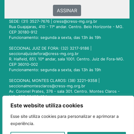
ASSINAR
SEDE: (31) 3527-7676 |
cress@cress-mg.org.br
Rua Guajajaras, 410 - 11º andar. Centro. Belo Horizonte - MG.
CEP 30180-912
Funcionamento: segunda a sexta, das 13h às 19h
SECCIONAL JUIZ DE FORA: (32) 3217-9186 |
seccionaljuizdefora@cress-mg.org.br
R. Halfeld, 651. 10º andar, sala 1001. Centro. Juiz de Fora-MG.
CEP 36010-002
Funcionamento: segunda a sexta, das 13h às 19h
SECCIONAL MONTES CLAROS: (38) 3221-9358 |
seccionalmontesclaros@cress-mg.org.br
Av. Coronel Prates, 376 - sala 301. Centro. Montes Claros -
MG. CEP 39400-104
Funcionamento: segunda a sexta, das 13h às 19h
Este website utiliza cookies
SECCIONAL UBERLÂNDIA: (34) 3236-3024 |
Esse site utiliza cookies para personalizar e aprimorar a
seccionaluberlandia@cress-mg.org.br
experiência.
Av. Afonso Pena, 547 - sala 101. Uberlândia - MG. CEP
38400-128