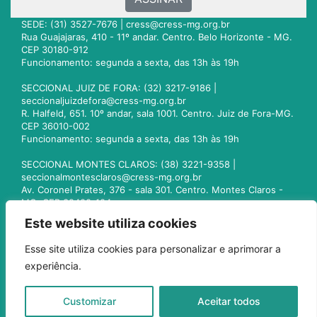
SEDE: (31) 3527-7676 |
cress@cress-mg.org.br
Rua Guajajaras, 410 - 11º andar. Centro. Belo Horizonte - MG.
CEP 30180-912
Funcionamento: segunda a sexta, das 13h às 19h
SECCIONAL JUIZ DE FORA: (32) 3217-9186 |
seccionaljuizdefora@cress-mg.org.br
R. Halfeld, 651. 10º andar, sala 1001. Centro. Juiz de Fora-MG.
CEP 36010-002
Funcionamento: segunda a sexta, das 13h às 19h
SECCIONAL MONTES CLAROS: (38) 3221-9358 |
seccionalmontesclaros@cress-mg.org.br
Av. Coronel Prates, 376 - sala 301. Centro. Montes Claros -
MG. CEP 39400-104
Funcionamento: segunda a sexta, das 13h às 19h
Este website utiliza cookies
SECCIONAL UBERLÂNDIA: (34) 3236-3024 |
Esse site utiliza cookies para personalizar e aprimorar a
seccionaluberlandia@cress-mg.org.br
experiência.
Av. Afonso Pena, 547 - sala 101. Uberlândia - MG. CEP
38400-128
Funcionamento: segunda a sexta, das 13h às 19h
Customizar
Aceitar todos