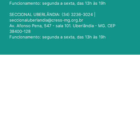
Funcionamento: segunda a sexta, das 13h às 19h
SECCIONAL UBERLÂNDIA: (34) 3236-3024 |
seccionaluberlandia@cress-mg.org.br
Av. Afonso Pena, 547 - sala 101. Uberlândia - MG. CEP
38400-128
Funcionamento: segunda a sexta, das 13h às 19h