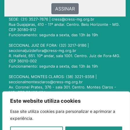
ASSINAR
SEDE: (31) 3527-7676 |
cress@cress-mg.org.br
Rua Guajajaras, 410 - 11º andar. Centro. Belo Horizonte - MG.
CEP 30180-912
Funcionamento: segunda a sexta, das 13h às 19h
SECCIONAL JUIZ DE FORA: (32) 3217-9186 |
seccionaljuizdefora@cress-mg.org.br
R. Halfeld, 651. 10º andar, sala 1001. Centro. Juiz de Fora-MG.
CEP 36010-002
Funcionamento: segunda a sexta, das 13h às 19h
SECCIONAL MONTES CLAROS: (38) 3221-9358 |
seccionalmontesclaros@cress-mg.org.br
Av. Coronel Prates, 376 - sala 301. Centro. Montes Claros -
MG. CEP 39400-104
Funcionamento: segunda a sexta, das 13h às 19h
Este website utiliza cookies
SECCIONAL UBERLÂNDIA: (34) 3236-3024 |
Esse site utiliza cookies para personalizar e aprimorar a
seccionaluberlandia@cress-mg.org.br
experiência.
Av. Afonso Pena, 547 - sala 101. Uberlândia - MG. CEP
38400-128
Funcionamento: segunda a sexta, das 13h às 19h