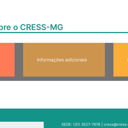
obre o CRESS-MG
Informações adicionais
SEDE: (31) 3527-7676 |
cress@cress-