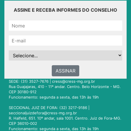
ASSINE E RECEBA INFORMES DO CONSELHO
ASSINAR
SEDE: (31) 3527-7676 |
cress@cress-mg.org.br
Rua Guajajaras, 410 - 11º andar. Centro. Belo Horizonte - MG.
CEP 30180-912
Funcionamento: segunda a sexta, das 13h às 19h
SECCIONAL JUIZ DE FORA: (32) 3217-9186 |
seccionaljuizdefora@cress-mg.org.br
R. Halfeld, 651. 10º andar, sala 1001. Centro. Juiz de Fora-MG.
CEP 36010-002
Funcionamento: segunda a sexta, das 13h às 19h