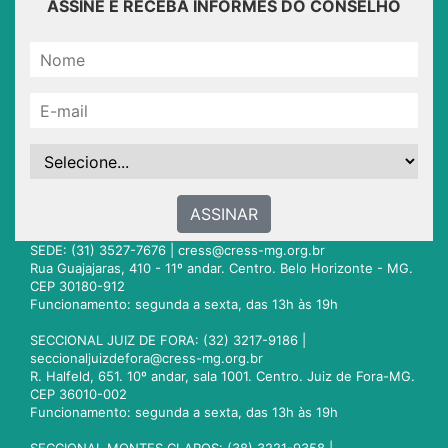
ASSINE E RECEBA INFORMES DO CONSELHO
ASSINAR
SEDE: (31) 3527-7676 |
cress@cress-mg.org.br
Rua Guajajaras, 410 - 11º andar. Centro. Belo Horizonte - MG.
CEP 30180-912
Funcionamento: segunda a sexta, das 13h às 19h
SECCIONAL JUIZ DE FORA: (32) 3217-9186 |
seccionaljuizdefora@cress-mg.org.br
R. Halfeld, 651. 10º andar, sala 1001. Centro. Juiz de Fora-MG.
CEP 36010-002
Funcionamento: segunda a sexta, das 13h às 19h