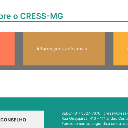
obre o CRESS-MG
Informações adicionais
SEDE: (31) 3527-7676 |
cress@cress-
Rua Guajajaras, 410 - 11º andar. Cen
O CONSELHO
Funcionamento: segunda a sexta, da