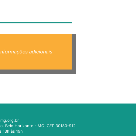
Informações adicionais
mg.org.br
tro. Belo Horizonte - MG. CEP 30180-912
s 13h às 19h