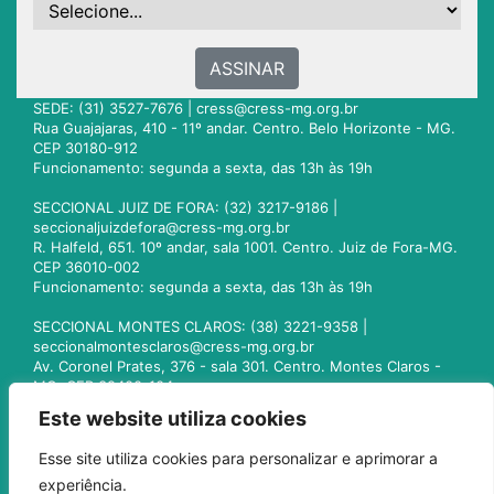
ASSINAR
SEDE: (31) 3527-7676 |
cress@cress-mg.org.br
Rua Guajajaras, 410 - 11º andar. Centro. Belo Horizonte - MG.
CEP 30180-912
Funcionamento: segunda a sexta, das 13h às 19h
SECCIONAL JUIZ DE FORA: (32) 3217-9186 |
seccionaljuizdefora@cress-mg.org.br
R. Halfeld, 651. 10º andar, sala 1001. Centro. Juiz de Fora-MG.
CEP 36010-002
Funcionamento: segunda a sexta, das 13h às 19h
SECCIONAL MONTES CLAROS: (38) 3221-9358 |
seccionalmontesclaros@cress-mg.org.br
Av. Coronel Prates, 376 - sala 301. Centro. Montes Claros -
MG. CEP 39400-104
Funcionamento: segunda a sexta, das 13h às 19h
Este website utiliza cookies
SECCIONAL UBERLÂNDIA: (34) 3236-3024 |
Esse site utiliza cookies para personalizar e aprimorar a
seccionaluberlandia@cress-mg.org.br
experiência.
Av. Afonso Pena, 547 - sala 101. Uberlândia - MG. CEP