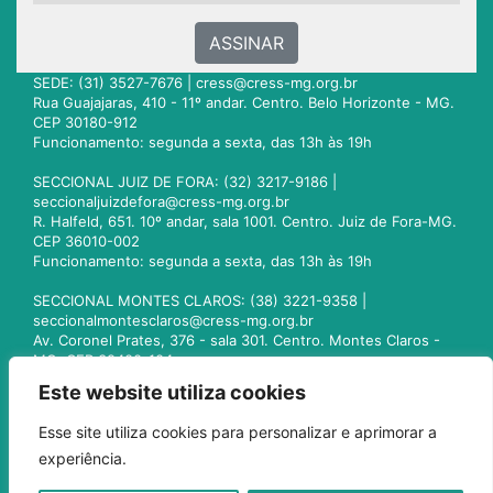
ASSINAR
SEDE: (31) 3527-7676 |
cress@cress-mg.org.br
Rua Guajajaras, 410 - 11º andar. Centro. Belo Horizonte - MG.
CEP 30180-912
Funcionamento: segunda a sexta, das 13h às 19h
SECCIONAL JUIZ DE FORA: (32) 3217-9186 |
seccionaljuizdefora@cress-mg.org.br
R. Halfeld, 651. 10º andar, sala 1001. Centro. Juiz de Fora-MG.
CEP 36010-002
Funcionamento: segunda a sexta, das 13h às 19h
SECCIONAL MONTES CLAROS: (38) 3221-9358 |
seccionalmontesclaros@cress-mg.org.br
Av. Coronel Prates, 376 - sala 301. Centro. Montes Claros -
MG. CEP 39400-104
Funcionamento: segunda a sexta, das 13h às 19h
Este website utiliza cookies
SECCIONAL UBERLÂNDIA: (34) 3236-3024 |
Esse site utiliza cookies para personalizar e aprimorar a
seccionaluberlandia@cress-mg.org.br
experiência.
Av. Afonso Pena, 547 - sala 101. Uberlândia - MG. CEP
38400-128