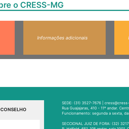
obre o CRESS-MG
Informações adicionais
SEDE: (31) 3527-7676 |
cress@cress-
Rua Guajajaras, 410 - 11º andar. Cen
O CONSELHO
Funcionamento: segunda a sexta, da
SECCIONAL JUIZ DE FORA: (32) 3217
R. Halfeld, 651. 10º andar, sala 100