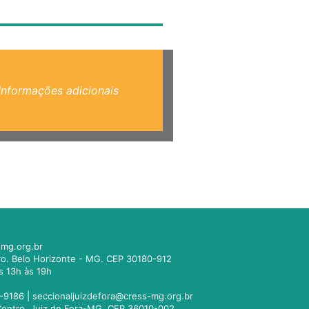
Informações adicionais
mg.org.br
tro. Belo Horizonte - MG. CEP 30180-912
s 13h às 19h
-9186 |
seccionaljuizdefora@cress-mg.org.br
1. Centro. Juiz de Fora-MG. CEP 36010-002