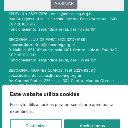
ASSINAR
SEDE: (31) 3527-7676 |
cress@cress-mg.org.br
Rua Guajajaras, 410 - 11º andar. Centro. Belo Horizonte - MG.
CEP 30180-912
Funcionamento: segunda a sexta, das 13h às 19h
SECCIONAL JUIZ DE FORA: (32) 3217-9186 |
seccionaljuizdefora@cress-mg.org.br
R. Halfeld, 651. 10º andar, sala 1001. Centro. Juiz de Fora-MG.
CEP 36010-002
Funcionamento: segunda a sexta, das 13h às 19h
SECCIONAL MONTES CLAROS: (38) 3221-9358 |
seccionalmontesclaros@cress-mg.org.br
Av. Coronel Prates, 376 - sala 301. Centro. Montes Claros -
MG. CEP 39400-104
Funcionamento: segunda a sexta, das 13h às 19h
Este website utiliza cookies
SECCIONAL UBERLÂNDIA: (34) 3236-3024 |
Esse site utiliza cookies para personalizar e aprimorar a
seccionaluberlandia@cress-mg.org.br
experiência.
Av. Afonso Pena, 547 - sala 101. Uberlândia - MG. CEP
38400-128
Funcionamento: segunda a sexta, das 13h às 19h
Customizar
Aceitar todos