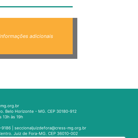
Informações adicionais
mg.org.br
tro. Belo Horizonte - MG. CEP 30180-912
s 13h às 19h
-9186 |
seccionaljuizdefora@cress-mg.org.br
1. Centro. Juiz de Fora-MG. CEP 36010-002