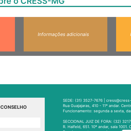
obre o CRESS-MG
Informações adicionais
SEDE: (31) 3527-7676 |
cress@cress-
Rua Guajajaras, 410 - 11º andar. Cen
O CONSELHO
Funcionamento: segunda a sexta, da
SECCIONAL JUIZ DE FORA: (32) 3217
R. Halfeld, 651. 10º andar, sala 100