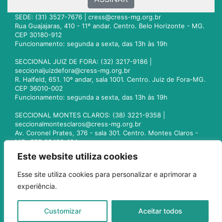
SEDE: (31) 3527-7676 |
cress@cress-mg.org.br
Rua Guajajaras, 410 - 11º andar. Centro. Belo Horizonte - MG.
CEP 30180-912
Funcionamento: segunda a sexta, das 13h às 19h
SECCIONAL JUIZ DE FORA: (32) 3217-9186 |
seccionaljuizdefora@cress-mg.org.br
R. Halfeld, 651. 10º andar, sala 1001. Centro. Juiz de Fora-MG.
CEP 36010-002
Funcionamento: segunda a sexta, das 13h às 19h
SECCIONAL MONTES CLAROS: (38) 3221-9358 |
seccionalmontesclaros@cress-mg.org.br
Av. Coronel Prates, 376 - sala 301. Centro. Montes Claros -
MG. CEP 39400-104
Funcionamento: segunda a sexta, das 13h às 19h
Este website utiliza cookies
SECCIONAL UBERLÂNDIA: (34) 3236-3024 |
Esse site utiliza cookies para personalizar e aprimorar a
seccionaluberlandia@cress-mg.org.br
experiência.
Av. Afonso Pena, 547 - sala 101. Uberlândia - MG. CEP
38400-128
Funcionamento: segunda a sexta, das 13h às 19h
Customizar
Aceitar todos