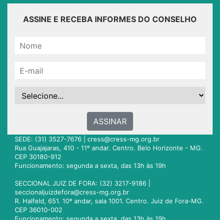
ASSINE E RECEBA INFORMES DO CONSELHO
ASSINAR
SEDE: (31) 3527-7676 |
cress@cress-mg.org.br
Rua Guajajaras, 410 - 11º andar. Centro. Belo Horizonte - MG.
CEP 30180-912
Funcionamento: segunda a sexta, das 13h às 19h
SECCIONAL JUIZ DE FORA: (32) 3217-9186 |
seccionaljuizdefora@cress-mg.org.br
R. Halfeld, 651. 10º andar, sala 1001. Centro. Juiz de Fora-MG.
CEP 36010-002
Funcionamento: segunda a sexta, das 13h às 19h