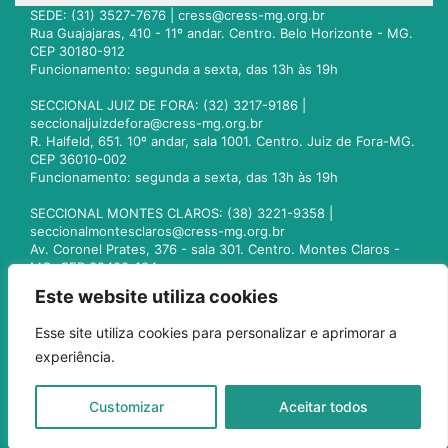
SEDE: (31) 3527-7676 |
cress@cress-mg.org.br
Rua Guajajaras, 410 - 11º andar. Centro. Belo Horizonte - MG.
CEP 30180-912
Funcionamento: segunda a sexta, das 13h às 19h
SECCIONAL JUIZ DE FORA: (32) 3217-9186 |
seccionaljuizdefora@cress-mg.org.br
R. Halfeld, 651. 10º andar, sala 1001. Centro. Juiz de Fora-MG.
CEP 36010-002
Funcionamento: segunda a sexta, das 13h às 19h
SECCIONAL MONTES CLAROS: (38) 3221-9358 |
seccionalmontesclaros@cress-mg.org.br
Av. Coronel Prates, 376 - sala 301. Centro. Montes Claros -
MG. CEP 39400-104
Funcionamento: segunda a sexta, das 13h às 19h
Este website utiliza cookies
SECCIONAL UBERLÂNDIA: (34) 3236-3024 |
Esse site utiliza cookies para personalizar e aprimorar a
seccionaluberlandia@cress-mg.org.br
experiência.
Av. Afonso Pena, 547 - sala 101. Uberlândia - MG. CEP
38400-128
Funcionamento: segunda a sexta, das 13h às 19h
Customizar
Aceitar todos