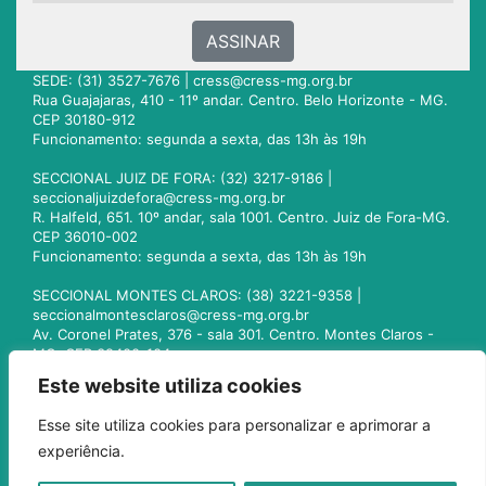
ASSINAR
SEDE: (31) 3527-7676 |
cress@cress-mg.org.br
Rua Guajajaras, 410 - 11º andar. Centro. Belo Horizonte - MG.
CEP 30180-912
Funcionamento: segunda a sexta, das 13h às 19h
SECCIONAL JUIZ DE FORA: (32) 3217-9186 |
seccionaljuizdefora@cress-mg.org.br
R. Halfeld, 651. 10º andar, sala 1001. Centro. Juiz de Fora-MG.
CEP 36010-002
Funcionamento: segunda a sexta, das 13h às 19h
SECCIONAL MONTES CLAROS: (38) 3221-9358 |
seccionalmontesclaros@cress-mg.org.br
Av. Coronel Prates, 376 - sala 301. Centro. Montes Claros -
MG. CEP 39400-104
Funcionamento: segunda a sexta, das 13h às 19h
Este website utiliza cookies
SECCIONAL UBERLÂNDIA: (34) 3236-3024 |
Esse site utiliza cookies para personalizar e aprimorar a
seccionaluberlandia@cress-mg.org.br
experiência.
Av. Afonso Pena, 547 - sala 101. Uberlândia - MG. CEP
38400-128