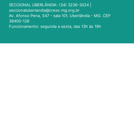
SECCIONAL UBERLÂNDIA: (34) 3236-3024 |
seccionaluberlandia@cress-mg.org.br
Av. Afonso Pena, 547 - sala 101. Uberlândia - MG. CEP
38400-128
Funcionamento: segunda a sexta, das 13h às 19h