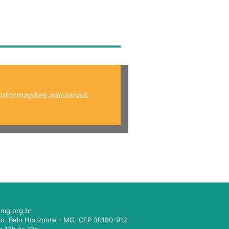
Informações adicionais
mg.org.br
tro. Belo Horizonte - MG. CEP 30180-912