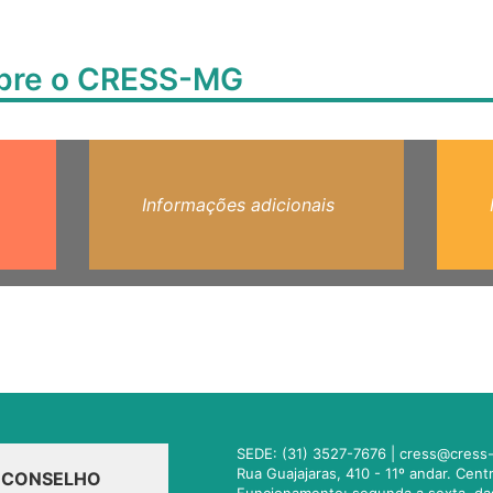
obre o CRESS-MG
Informações adicionais
SEDE: (31) 3527-7676 |
cress@cress-
Rua Guajajaras, 410 - 11º andar. Cen
O CONSELHO